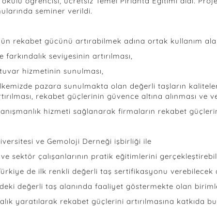
ulu öğrencisi, ücretsiz Temel Pırlanta Eğitimi aldı. Proj
nularında seminer verildi.
 rekabet gücünü artırabilmek adına ortak kullanım alanı 
farkındalık seviyesinin artırılması,
atuvar hizmetinin sunulması,
ülkemizde pazara sunulmakta olan değerli taşların kalitele
tırılması, rekabet güçlerinin güvence altına alınması ve ve
danışmanlık hizmeti sağlanarak firmaların rekabet güçlerin
rsitesi ve Gemoloji Derneği işbirliği ile
ve sektör çalışanlarının pratik eğitimlerini gerçekleştireb
rkiye de ilk renkli değerli taş sertifikasyonu verebilecek
ki değerli taş alanında faaliyet göstermekte olan birimler
lık yaratılarak rekabet güçlerini artırılmasına katkıda bu