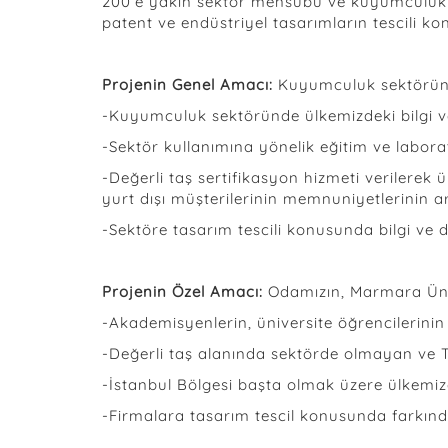
200’e yakın sektör mensubu ve kuyumculuk ok
patent ve endüstriyel tasarımların tescili ko
Projenin Genel Amacı:
Kuyumculuk sektörünün
-Kuyumculuk sektöründe ülkemizdeki bilgi ve 
-Sektör kullanımına yönelik eğitim ve labor
-Değerli taş sertifikasyon hizmeti verilerek 
yurt dışı müşterilerinin memnuniyetlerinin ar
-Sektöre tasarım tescili konusunda bilgi ve 
Projenin Özel Amacı:
Odamızın, Marmara Ünive
-Akademisyenlerin, üniversite öğrencilerinin 
-Değerli taş alanında sektörde olmayan ve Tü
-İstanbul Bölgesi başta olmak üzere ülkemizde
-Firmalara tasarım tescil konusunda farkında