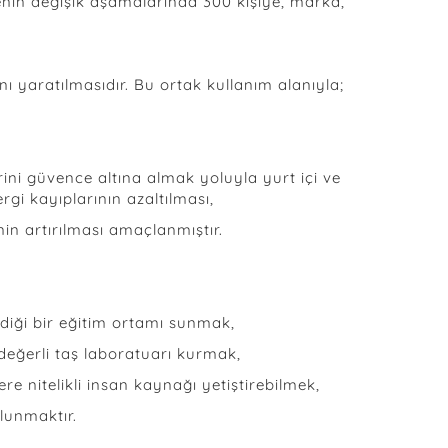
enin değişik aşamalarında 300 kişiye, marka,
yaratılmasıdır. Bu ortak kullanım alanıyla;
rini güvence altına almak yoluyla yurt içi ve
rgi kayıplarının azaltılması,
in artırılması amaçlanmıştır.
ildiği bir eğitim ortamı sunmak,
 değerli taş laboratuarı kurmak,
e nitelikli insan kaynağı yetiştirebilmek,
lunmaktır.