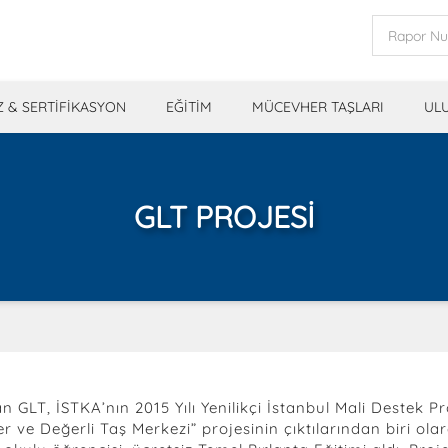
Z & SERTİFİKASYON
EĞİTİM
MÜCEVHER TAŞLARI
UL
GLT PROJESI
olan GLT, İSTKA’nın 2015 Yılı Yenilikçi İstanbul Mali Deste
her ve Değerli Taş Merkezi” projesinin çıktılarından biri o