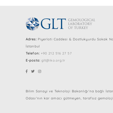
Adres:
Piyerloti Caddesi & Dostlukyurdu Sokak No
İstanbul
Telefon:
+90 212 516 27 57
E-posta:
glt@iko.org.tr
Bilim Sanayi ve Teknoloji Bakanlığı'na bağlı İst
Odası'nın kar amacı gütmeyen, tarafsız gemoloji