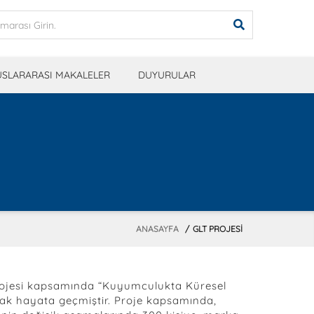
USLARARASI MAKALELER
DUYURULAR
ANASAYFA
GLT PROJESI
k Projesi kapsamında “Kuyumculukta Küresel
larak hayata geçmiştir. Proje kapsamında,